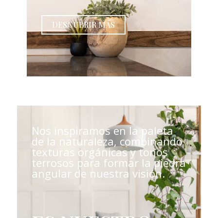
DESCUBRIR MÁS
Nos inspiramos en la paleta
de la naturaleza, combinando
texturas orgánicas y tonos
terrosos para formar la piedra
angular de nuestra visión.