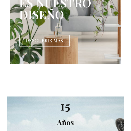
ES NUESTRO
DISEÑO
DESCUBRIR MÁS
15
Años